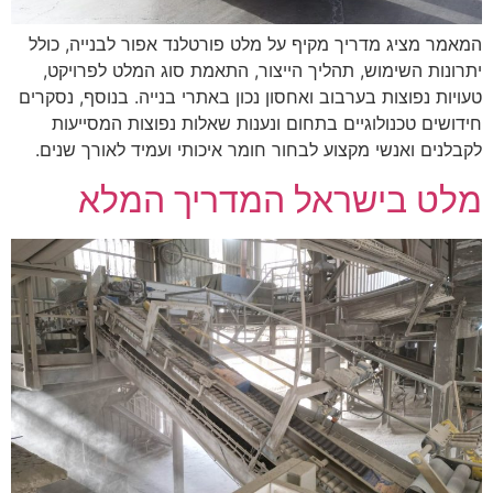
הוסף קו תחתון לקישורים
format_underlined
המאמר מציג מדריך מקיף על מלט פורטלנד אפור לבנייה, כולל
סמן קישורים
font_download
יתרונות השימוש, תהליך הייצור, התאמת סוג המלט לפרויקט,
לאפס את כל האפשרויות
cached
טעויות נפוצות בערבוב ואחסון נכון באתרי בנייה. בנוסף, נסקרים
חידושים טכנולוגיים בתחום ונענות שאלות נפוצות המסייעות
לקבלנים ואנשי מקצוע לבחור חומר איכותי ועמיד לאורך שנים.
מלט בישראל המדריך המלא