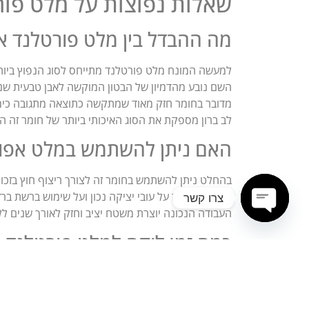
שאלות נפוצות על מלט פור
מה ההבדל בין מלט פורטלנד א
למעשה המונח מלט פורטלנד מתייחס לסוג הנפוץ ביותר
השם נובע מהדמיון של הבטון המוקשה לאבן טבעית שנח
מדובר בחומר חזק מאוד שמתקשה כתוצאה מתגובה כימי
לב ברון מספקת את הסוג האיכותי ביותר של חומר זה המ
האם ניתן להשתמש במלט אפור 
בהחלט ניתן להשתמש בחומר זה לצורך ריצוף חוץ בזכות
חשוב להקפיד על עובי יציקה נכון ועל שימוש ברשת ברז
צרו קשר
העבודה הנכונה יוצרת משטח יציב וחזק לאורך שנים לל
Open chaty
כמה זמן לוקח למלט פורטלנד א
תהליך ההתקשות הראשוני קורה בדרך כלל תוך מספר 
שמירה על לחות מבוקרת מאפשרת לבטון להשלים תהליכי
חשוב לבצע אשפרה נכונה הכוללת הרטבה של המשטח ב