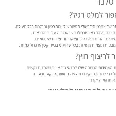
טלנד
פור למלט רגיל?
 של צמנט הידראולי המשמש לייצור בטון ומרגמה בכל העולם.
צבה בעבר באי פורטלנד שבאנגליה על ידי הבנאים.
ת עם המים ולא רק כתוצאה מהתאדות של נוזלים.
בטיח תוצאות מעולות בכל פרויקט בנייה קטן או גדול כאחד.
לריצוף חוץ?
 העמידות הגבוהה שלו לתנאי מזג אוויר משתנים וקשים.
ל כדי למנוע סדקים כתוצאה מתזוזות קרקע טבעיות.
א תחזוקה יקרה.
פור להתייבש לחלוטין?
שעות אך החוזק המקסימלי מתקבל לאחר עשרים ושמונה ימים.
ם כימיים פנימיים ומונעת התייבשות מהירה מדי.
מים בימים הראשונים לאחר היציקה כדי להבטיח את איכות החומר.