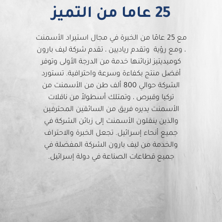
הוסף קו תחתון לקישורים
format_underlined
25 عاما من التميز
סמן קישורים
font_download
לאפס את כל האפשרויות
مع 25 عامًا من الخبرة في مجال استيراد الأسمنت
cached
، ومع رؤية وتقدم رياديين ، تقدم شركة ليف بارون
كوميديتيز لزبائنها خدمة من الدرجة الأولى وتوفر
أفضل منتج بكفاءة وسرعة واحترافية. تستورد
الشركة حوالي 800 ألف طن من الأسمنت من
تركيا وقبرص ، وتمتلك أسطولاً من ناقلات
الأسمنت يديره فريق من السائقين المحترفين
والذين ينقلون الأسمنت إلى زبائن الشركة في
جميع أنحاء إسرائيل. تجعل الخبرة والاحتراف
والخدمة من ليف بارون الشركة المفضلة في
جميع قطاعات الصناعة في دولة إسرائيل.