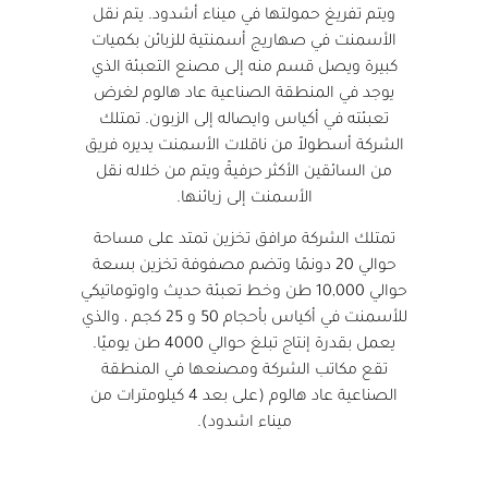
ويتم تفريغ حمولتها في ميناء أشدود. يتم نقل
الأسمنت في صهاريج أسمنتية للزبائن بكميات
كبيرة ويصل قسم منه إلى مصنع التعبئة الذي
يوجد في المنطقة الصناعية عاد هالوم لغرض
تعبئته في أكياس وايصاله إلى الزبون. تمتلك
الشركة أسطولاً من ناقلات الأسمنت يديره فريق
من السائقين الأكثر حرفيةً ويتم من خلاله نقل
الأسمنت إلى زبائنها.
تمتلك الشركة مرافق تخزين تمتد على مساحة
حوالي 20 دونمًا وتضم مصفوفة تخزين بسعة
حوالي 10,000 طن وخط تعبئة حديث واوتوماتيكي
للأسمنت في أكياس بأحجام 50 و 25 كجم ، والذي
يعمل بقدرة إنتاج تبلغ حوالي 4000 طن يوميًا.
تقع مكاتب الشركة ومصنعها في المنطقة
الصناعية عاد هالوم (على بعد 4 كيلومترات من
ميناء اشدود).