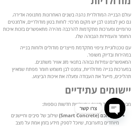
מודולריות
עולם הבנייה המודולרית נהנה בשנים האחרונות מתנופה אדירה.
גם כאן לצמנט לבן יש מקום מרכזי: לוחות בטון מודולריים, אלמנטים
טרומיים ומערכות מתקדמות להרכבה מהירה מתאפשרים בזכות איכות
החומר והעמידות הגבוהה שלו.
עם טכנולוגיית ציפוי מתקדמת מייצרים מודולים ולוחות בנייה
במהירות ובדיוק משופר.
המאפשרים עמידות גבוהה בתנאי מזג אוויר משתנים.
במערכות בנייה מודולריות, צמנט לבן משמש חומר מפתח שמאיץ
תהליכים, מייעל את העבודה ומעלה את איכות הביצוע.
יישומים עתידיים
מבט אל העתיד חושף אפשרויות חדשות נוספות:
צרו קשר
בטון חכם
(Smart Concrete)
שילוב של סיבים וחיישנים
Open chaty
מיוחדים בתערובת, שיוכל לספק מידע בזמן אמת על מצב
המבנה (למשל, ניטור סדקים, לחות וחוזק).