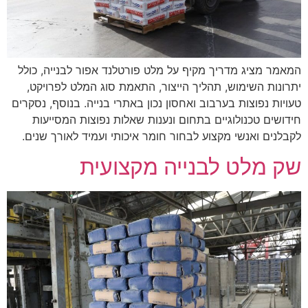
המאמר מציג מדריך מקיף על מלט פורטלנד אפור לבנייה, כולל
יתרונות השימוש, תהליך הייצור, התאמת סוג המלט לפרויקט,
טעויות נפוצות בערבוב ואחסון נכון באתרי בנייה. בנוסף, נסקרים
חידושים טכנולוגיים בתחום ונענות שאלות נפוצות המסייעות
לקבלנים ואנשי מקצוע לבחור חומר איכותי ועמיד לאורך שנים.
שק מלט לבנייה מקצועית