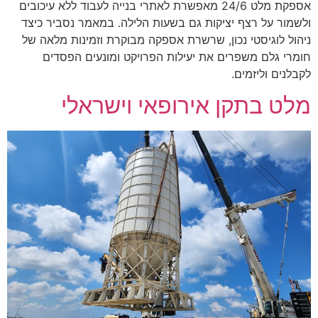
הוסף קו תחתון לקישורים
אספקת מלט 24/6 מאפשרת לאתרי בנייה לעבוד ללא עיכובים
format_underlined
ולשמור על רצף יציקות גם בשעות הלילה. במאמר נסביר כיצד
סמן קישורים
font_download
ניהול לוגיסטי נכון, שרשרת אספקה מבוקרת וזמינות מלאה של
לאפס את כל האפשרויות
חומרי גלם משפרים את יעילות הפרויקט ומונעים הפסדים
cached
לקבלנים וליזמים.
מלט בתקן אירופאי וישראלי