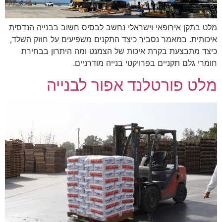
הוסף קו תחתון לקישורים
format_underlined
סמן קישורים
font_download
מלט בתקן אירופאי וישראלי נחשב לבסיס חשוב בבנייה הנדסית
איכותית. במאמר נסביר כיצד התקנים משפיעים על חוזק השלד,
לאפס את כל האפשרויות
cached
כיצד מתבצעת בקרת איכות של הצמנט ומה היתרון בבחירת
חומרי גלם תקניים בפרויקטי בנייה מודרניים.
מלט פורטלנד אפור לבנייה