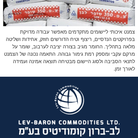
הוסף קו תחתון לקישורים
format_underlined
סמן קישורים
font_download
לאפס את כל האפשרויות
cached
צמנט איכותי ליישומים מתקדמים מאפשר עבודה מדויקת
בפרויקטים הנדסיים, ריצוף וטיח הדורשים חוזק, אחידות ושליטה
מלאה בתהליך. החומר מגיב בצורה יציבה לערבוב, שומר על
מרקם עקבי ומספק רמת גימור גבוהה. התאמה נכונה של הצמנט
לתנאי הסביבה ולסוג היישום מבטיחה תוצאה אמינה ועמידה
לאורך זמן.