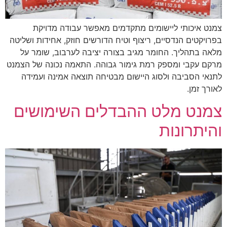
הוסף קו תחתון לקישורים
format_underlined
סמן קישורים
font_download
צמנט איכותי ליישומים מתקדמים מאפשר עבודה מדויקת
בפרויקטים הנדסיים, ריצוף וטיח הדורשים חוזק, אחידות ושליטה
לאפס את כל האפשרויות
cached
מלאה בתהליך. החומר מגיב בצורה יציבה לערבוב, שומר על
מרקם עקבי ומספק רמת גימור גבוהה. התאמה נכונה של הצמנט
לתנאי הסביבה ולסוג היישום מבטיחה תוצאה אמינה ועמידה
לאורך זמן.
צמנט מלט ההבדלים השימושים
והיתרונות