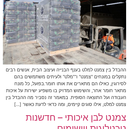
ההבדל בין צמנט למלט בענף הבנייה ועיצוב הבית, אנשים רבים
נתקלים במונחים "צמנט" ו־"מלט" ולעיתים משתמשים בהם
לסירוגין, כאילו הם מתארים את אותו חומר.בפועל, כל מונח
מתאר חומר אחר, והשימוש המדויק בו משפיע ישירות על איכות
העבודה ועל התוצאה הסופית. במאמר זה נסביר מה ההבדל בין
צמנט למלט, אילו סוגים קיימים, ומה כדאי לדעת כאשר […]
צמנט לבן איכותי – חדשנות
טכנולוגית ויישומים