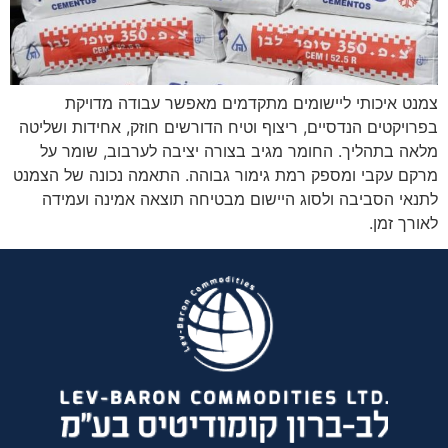
הוסף קו תחתון לקישורים
format_underlined
סמן קישורים
font_download
לאפס את כל האפשרויות
cached
צמנט איכותי ליישומים מתקדמים מאפשר עבודה מדויקת
בפרויקטים הנדסיים, ריצוף וטיח הדורשים חוזק, אחידות ושליטה
מלאה בתהליך. החומר מגיב בצורה יציבה לערבוב, שומר על
מרקם עקבי ומספק רמת גימור גבוהה. התאמה נכונה של הצמנט
לתנאי הסביבה ולסוג היישום מבטיחה תוצאה אמינה ועמידה
לאורך זמן.