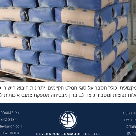
ית, כולל הסבר על סוגי המלט הקיימים, יתרונות היבוא הישיר, טעוי
ת נפוצות ומסביר כיצד לב ברון מבטיחה אספקת צמנט איכותית לכל
טל. 073-3904043
ות החברה
-342-8134
רות שלנו
levbaron.co.il
וצרים
א.ת עד הלום, 
תקנים